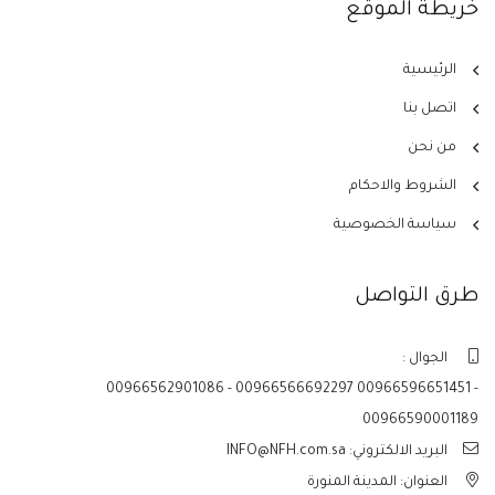
خريطة الموقع
الرئيسية
اتصل بنا
من نحن
الشروط والاحكام
سياسة الخصوصية
طرق التواصل
الجوال :
00966562901086 - 00966566692297 00966596651451 -
00966590001189
البريد الالكتروني: INFO@NFH.com.sa
العنوان: المدينة المنورة