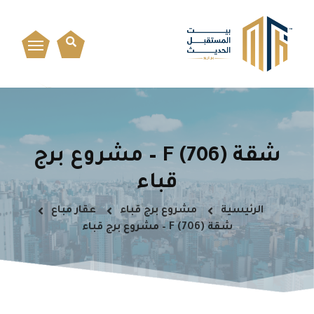
شقة F (706) – مشروع برج
قباء
الرئيسية
مشروع برج قباء
عقار مباع
شقة F (706) – مشروع برج قباء