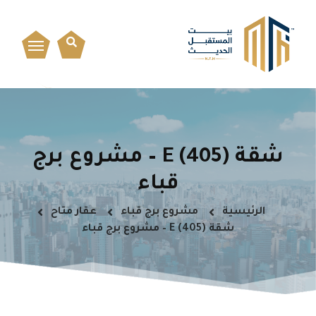
شقة E (405) – مشروع برج
قباء
الرئيسية
مشروع برج قباء
عقار متاح
شقة E (405) – مشروع برج قباء