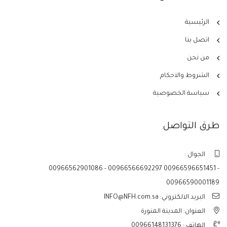
الرئيسية
اتصل بنا
من نحن
الشروط والاحكام
سياسة الخصوصية
طرق التواصل
الجوال :
00966562901086 - 00966566692297 00966596651451 -
00966590001189
البريد الالكتروني: INFO@NFH.com.sa
العنوان: المدينة المنورة
الهاتف :
00966148131376