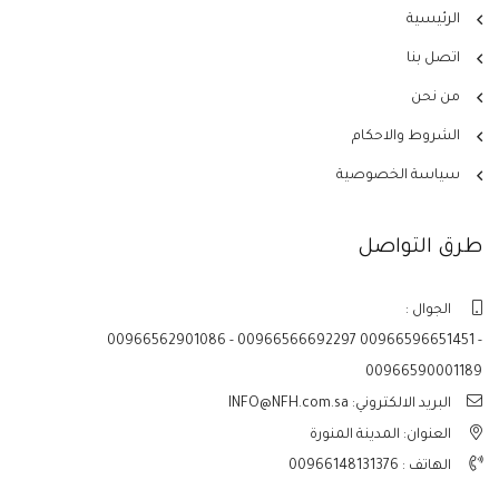
الرئيسية
اتصل بنا
من نحن
الشروط والاحكام
سياسة الخصوصية
طرق التواصل
الجوال :
00966562901086 - 00966566692297 00966596651451 -
00966590001189
البريد الالكتروني: INFO@NFH.com.sa
العنوان: المدينة المنورة
الهاتف :
00966148131376