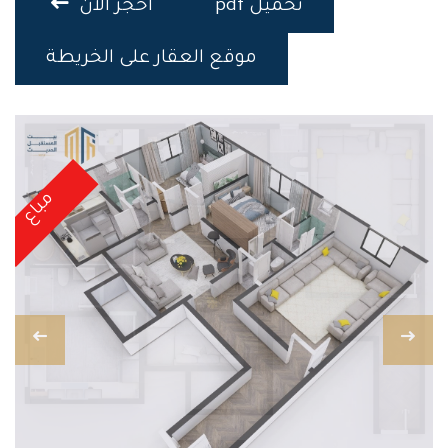
تحميل pdf
احجز الان
موقع العقار على الخريطة
مباع