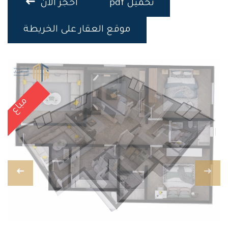
تحميل pdf
احجز الان
موقع العقار على الخريطة
مباع