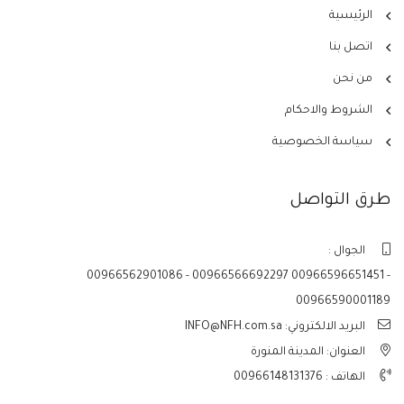
الرئيسية
اتصل بنا
من نحن
الشروط والاحكام
سياسة الخصوصية
طرق التواصل
الجوال :
00966562901086 - 00966566692297 00966596651451 -
00966590001189
البريد الالكتروني: INFO@NFH.com.sa
العنوان: المدينة المنورة
الهاتف :
00966148131376