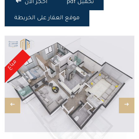
تحميل pdf
احجز الان
موقع العقار على الخريطة
مباع