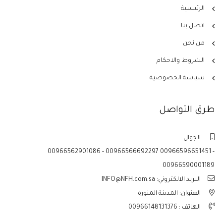
الرئيسية
اتصل بنا
من نحن
الشروط والاحكام
سياسة الخصوصية
طرق التواصل
الجوال :
00966562901086 - 00966566692297 00966596651451 -
00966590001189
البريد الالكتروني: INFO@NFH.com.sa
العنوان: المدينة المنورة
الهاتف :
00966148131376