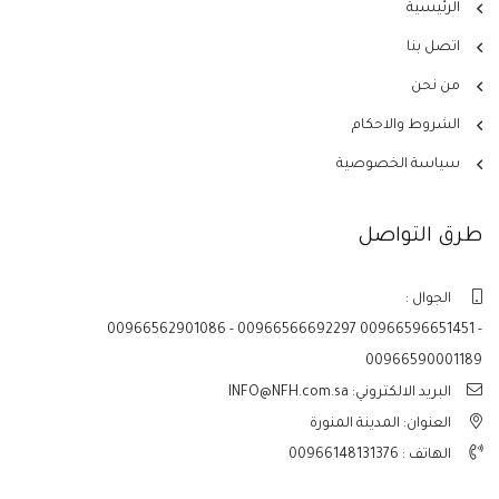
الرئيسية
اتصل بنا
من نحن
الشروط والاحكام
سياسة الخصوصية
طرق التواصل
الجوال :
00966562901086 - 00966566692297 00966596651451 -
00966590001189
البريد الالكتروني: INFO@NFH.com.sa
العنوان: المدينة المنورة
الهاتف :
00966148131376