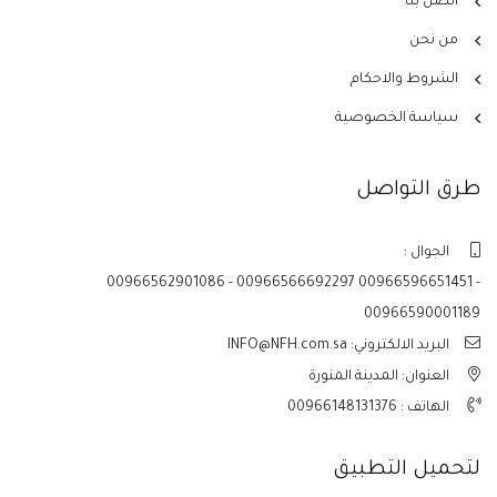
اتصل بنا
من نحن
الشروط والاحكام
سياسة الخصوصية
طرق التواصل
الجوال :
00966562901086 - 00966566692297 00966596651451 -
00966590001189
البريد الالكتروني: INFO@NFH.com.sa
العنوان: المدينة المنورة
الهاتف :
00966148131376
لتحميل التطبيق