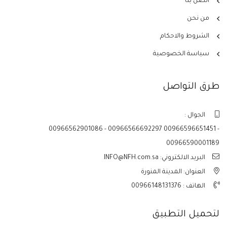
اتصل بنا
من نحن
الشروط والاحكام
سياسة الخصوصية
طرق التواصل
الجوال :
00966562901086 - 00966566692297 00966596651451 -
00966590001189
البريد الالكتروني: INFO@NFH.com.sa
العنوان: المدينة المنورة
الهاتف :
00966148131376
لتحميل التطبيق