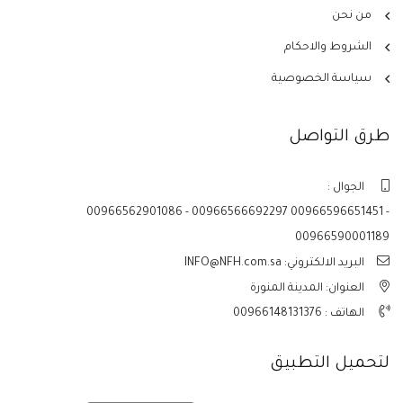
من نحن
الشروط والاحكام
سياسة الخصوصية
طرق التواصل
الجوال :
00966562901086 - 00966566692297 00966596651451 -
00966590001189
البريد الالكتروني: INFO@NFH.com.sa
العنوان: المدينة المنورة
الهاتف :
00966148131376
لتحميل التطبيق