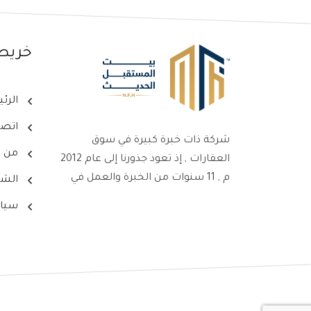
خريط
الرئ
اتصل
شركة ذات خبرة كبيرة في سوق
من ن
العقارات , إذ تعود جذورنا إلى عام 2012
م , 11 سنوات من الخبرة والعمل في
الشر
سوق العقارات ، جعلت من شركتنا
سيا
علامةً بارزةً