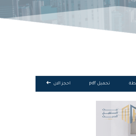
يطة
تحميل pdf
احجز الان