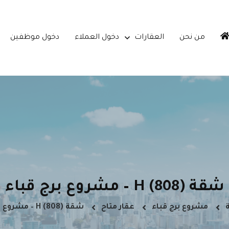
من نحن
العقارات
دخول العملاء
دخول موظفين
شقة H (808) – مشروع برج قباء
مشروع برج قباء
عقار متاح
شقة H (808) – مشروع برج قباء