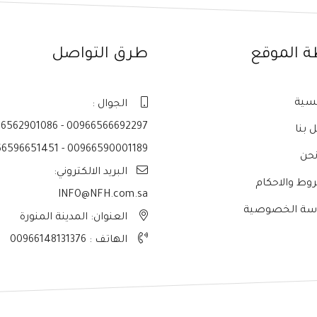
ة الموقع
طرق التواصل
يسية
الجوال :
6562901086 - 00966566692297
 بنا
6596651451 - 00966590001189
حن
البريد الالكتروني:
وط والاحكام
INFO@NFH.com.sa
سة الخصوصية
العنوان: المدينة المنورة
الهاتف :
00966148131376