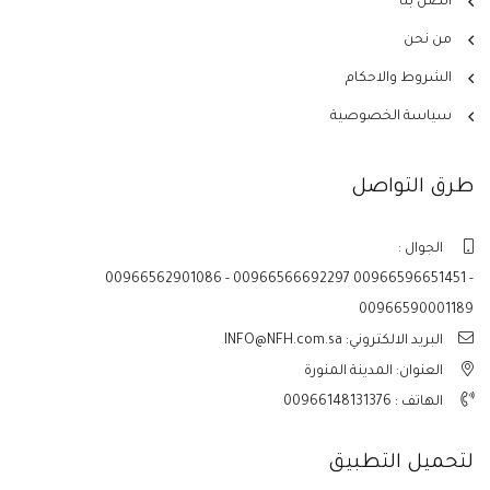
اتصل بنا
من نحن
الشروط والاحكام
سياسة الخصوصية
طرق التواصل
الجوال :
00966562901086 - 00966566692297 00966596651451 -
00966590001189
البريد الالكتروني: INFO@NFH.com.sa
العنوان: المدينة المنورة
الهاتف :
00966148131376
لتحميل التطبيق