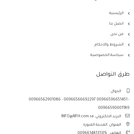
الرئيسية
اتصل بنا
من نحن
الشروط والاحكام
سياسة الخصوصية
طرق التواصل
الجوال :
00966562901086 - 00966566692297 00966596651451 -
00966590001189
البريد الالكتروني: INFO@NFH.com.sa
العنوان: المدينة المنورة
الهاتف :
00966148131376