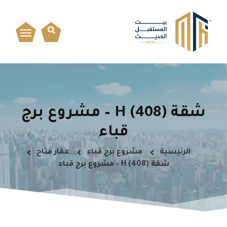
شقة H (408) – مشروع برج
قباء
الرئيسية
مشروع برج قباء
عقار متاح
شقة H (408) – مشروع برج قباء