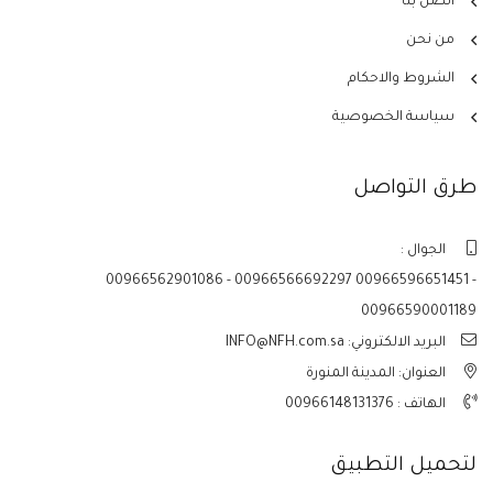
اتصل بنا
من نحن
الشروط والاحكام
سياسة الخصوصية
طرق التواصل
الجوال :
00966562901086 - 00966566692297 00966596651451 -
00966590001189
البريد الالكتروني: INFO@NFH.com.sa
العنوان: المدينة المنورة
الهاتف :
00966148131376
لتحميل التطبيق