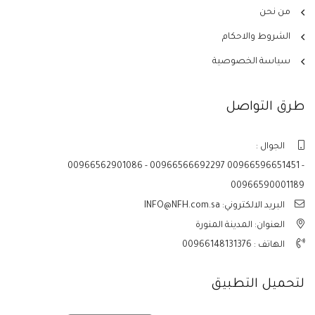
من نحن
الشروط والاحكام
سياسة الخصوصية
طرق التواصل
الجوال :
00966562901086 - 00966566692297 00966596651451 -
00966590001189
البريد الالكتروني: INFO@NFH.com.sa
العنوان: المدينة المنورة
الهاتف :
00966148131376
لتحميل التطبيق