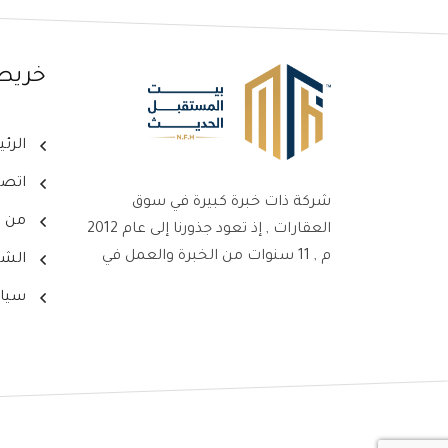
خريط
الرئ
اتصل
شركة ذات خبرة كبيرة في سوق
من ن
العقارات , إذ تعود جذورنا إلى عام 2012
م , 11 سنوات من الخبرة والعمل في
الشر
سوق العقارات ، جعلت من شركتنا
سيا
علامةً بارزةً