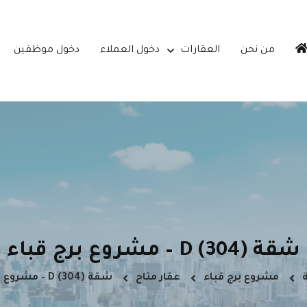
من نحن
العقارات
دخول العملاء
دخول موظفين
شقة D (304) – مشروع برج قباء
مشروع برج قباء
عقار متاح
شقة D (304) – مشروع برج قباء