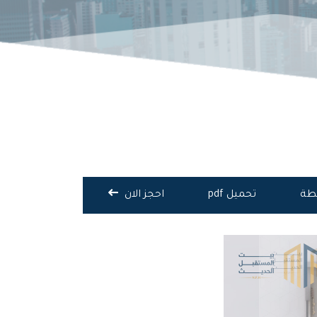
يطة
تحميل pdf
احجز الان