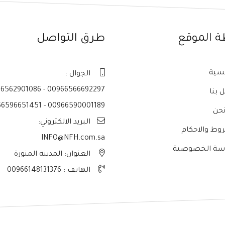
ة الموقع
طرق التواصل
يسية
الجوال :
6562901086 - 00966566692297
 بنا
6596651451 - 00966590001189
حن
البريد الالكتروني:
وط والاحكام
INFO@NFH.com.sa
سة الخصوصية
العنوان: المدينة المنورة
الهاتف :
00966148131376