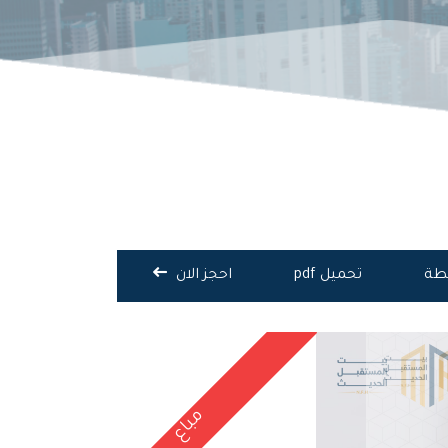
يطة
تحميل pdf
احجز الان
مباع