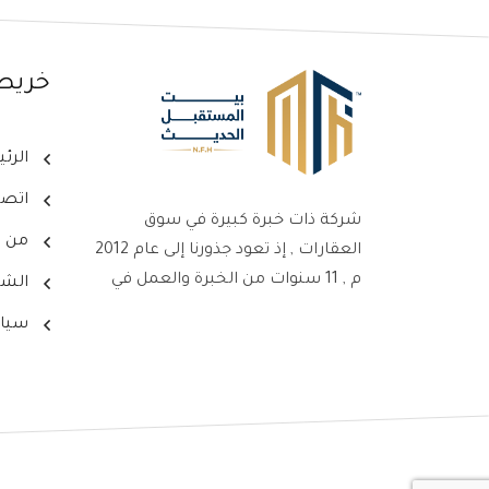
خريط
الرئ
اتصل
شركة ذات خبرة كبيرة في سوق
من ن
العقارات , إذ تعود جذورنا إلى عام 2012
م , 11 سنوات من الخبرة والعمل في
الشر
سوق العقارات ، جعلت من شركتنا
سيا
علامةً بارزةً