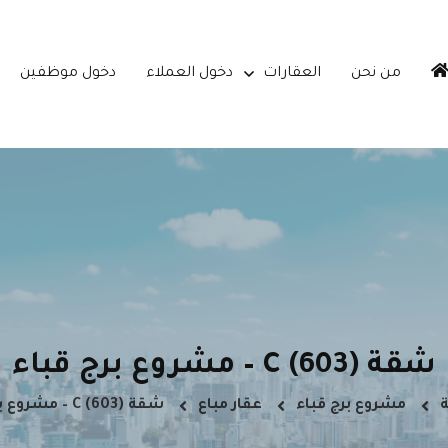
من نحن
العقارات
دخول العملاء
دخول موظفين
شقة C (603) – مشروع برج قباء
ة
مشروع برج قباء
عقار مباع
شقة C (603) – مشروع برج قباء