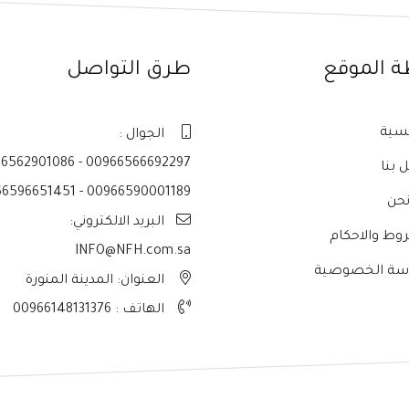
ة الموقع
طرق التواصل
يسية
الجوال :
6562901086 - 00966566692297
 بنا
6596651451 - 00966590001189
حن
البريد الالكتروني:
وط والاحكام
INFO@NFH.com.sa
سة الخصوصية
العنوان: المدينة المنورة
الهاتف :
00966148131376