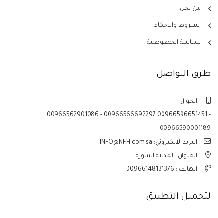
من نحن
الشروط والاحكام
سياسة الخصوصية
طرق التواصل
الجوال :
00966562901086 - 00966566692297 00966596651451 -
00966590001189
البريد الالكتروني: INFO@NFH.com.sa
العنوان: المدينة المنورة
الهاتف :
00966148131376
لتحميل التطبيق