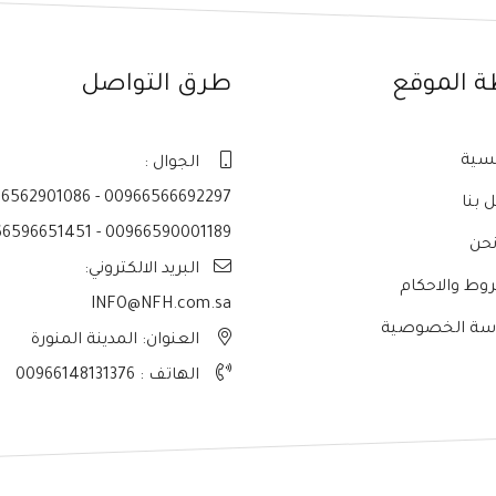
ة الموقع
طرق التواصل
يسية
الجوال :
6562901086 - 00966566692297
 بنا
6596651451 - 00966590001189
حن
البريد الالكتروني:
وط والاحكام
INFO@NFH.com.sa
سة الخصوصية
العنوان: المدينة المنورة
الهاتف :
00966148131376