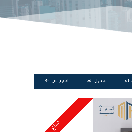
يطة
تحميل pdf
احجز الان
مباع