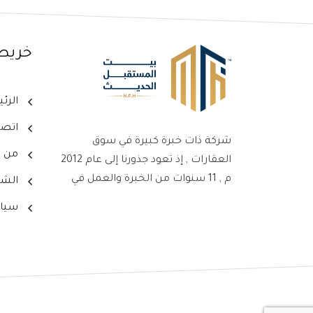
خريط
الرئ
اتصل
شركة ذات خبرة كبيرة في سوق
من ن
العقارات , إذ تعود جذورنا إلى عام 2012
م , 11 سنوات من الخبرة والعمل في
الشر
سوق العقارات ، جعلت من شركتنا
سيا
علامةً بارزةً