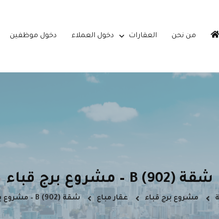
من نحن
العقارات
دخول العملاء
دخول موظفين
شقة B (902) – مشروع برج قباء
ة
مشروع برج قباء
عقار مباع
شقة B (902) – مشروع برج قباء