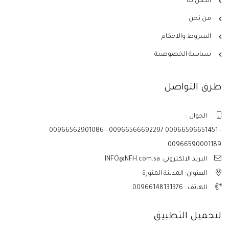
اتصل بنا
من نحن
الشروط والاحكام
سياسة الخصوصية
طرق التواصل
الجوال :
00966562901086 - 00966566692297 00966596651451 -
00966590001189
البريد الالكتروني: INFO@NFH.com.sa
العنوان: المدينة المنورة
الهاتف :
00966148131376
لتحميل التطبيق