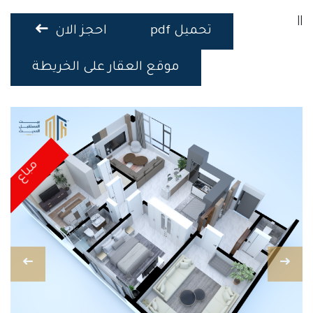
||
تحميل pdf
احجز الان
موقع العقار على الخريطة
مباع