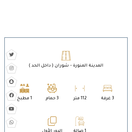
المدينة المنورة - شوران ( داخل الحد )
3 غرفة
112 متر
3 حمام
1 مطبخ
1 صالة
الدور الأول