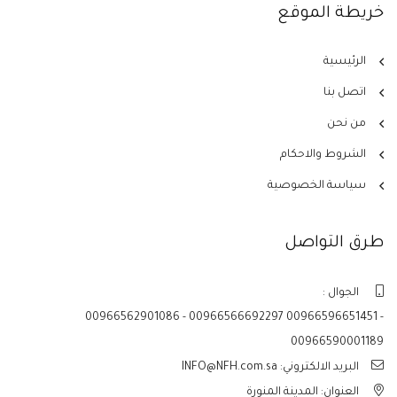
خريطة الموقع
الرئيسية
اتصل بنا
من نحن
الشروط والاحكام
سياسة الخصوصية
طرق التواصل
الجوال :
00966562901086 - 00966566692297 00966596651451 -
00966590001189
البريد الالكتروني: INFO@NFH.com.sa
العنوان: المدينة المنورة