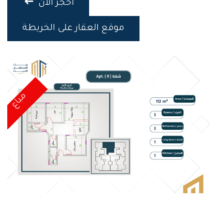
احجز الان
موقع العقار على الخريطة
مباع