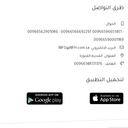
طرق التواصل
الجوال :
00966562901086 - 00966566692297 00966596651451 -
00966590001189
البريد الالكتروني: INFO@NFH.com.sa
العنوان: المدينة المنورة
الهاتف :
00966148131376
لتحميل التطبيق