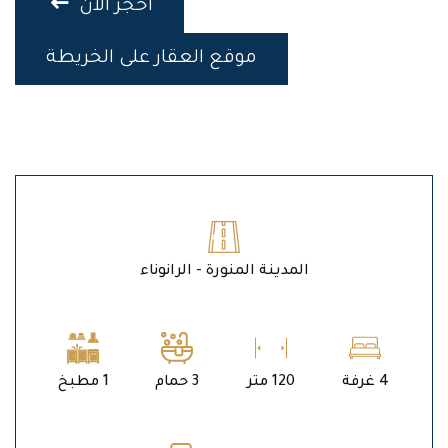
احجز الان
موقع العقار على الخريطة
المدينة المنورة - الرانوناء
4 غرفة
120 متر
3 حمام
1 مطبخ