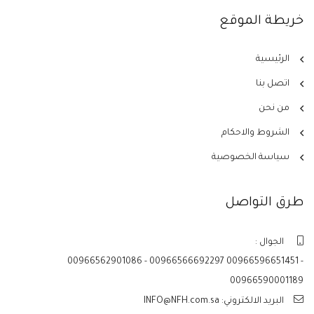
خريطة الموقع
الرئيسية
اتصل بنا
من نحن
الشروط والاحكام
سياسة الخصوصية
طرق التواصل
الجوال :
00966562901086 - 00966566692297 00966596651451 -
00966590001189
البريد الالكتروني: INFO@NFH.com.sa