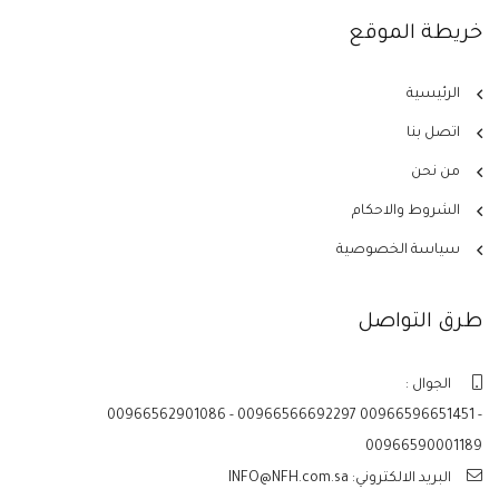
خريطة الموقع
الرئيسية
اتصل بنا
من نحن
الشروط والاحكام
سياسة الخصوصية
طرق التواصل
الجوال :
00966562901086 - 00966566692297 00966596651451 -
00966590001189
البريد الالكتروني: INFO@NFH.com.sa