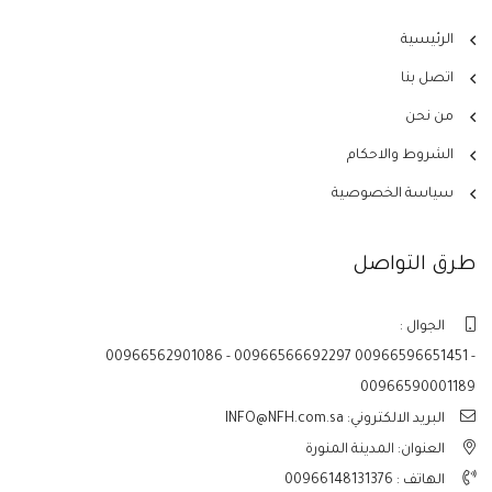
الرئيسية
اتصل بنا
من نحن
الشروط والاحكام
سياسة الخصوصية
طرق التواصل
الجوال :
00966562901086 - 00966566692297 00966596651451 -
00966590001189
البريد الالكتروني: INFO@NFH.com.sa
العنوان: المدينة المنورة
الهاتف :
00966148131376