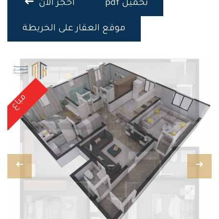
تحميل pdf
احجز الان
موقع العقار على الخريطة
مباع