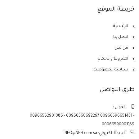
خريطة الموقع
الرئيسية
اتصل بنا
من نحن
الشروط والاحكام
سياسة الخصوصية
طرق التواصل
الجوال :
00966562901086 - 00966566692297 00966596651451 -
00966590001189
البريد الالكتروني: INFO@NFH.com.sa