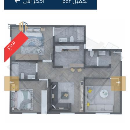
تحميل pdf
احجز الان
مباع