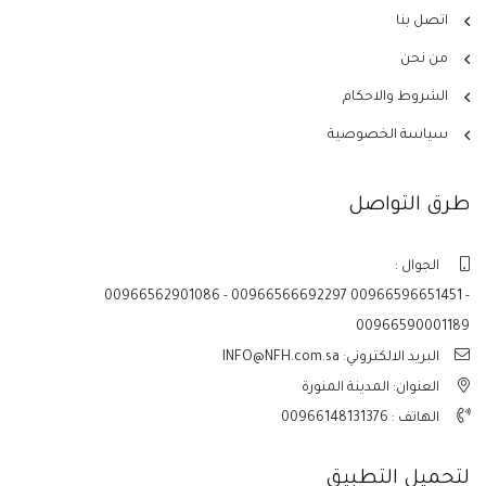
اتصل بنا
من نحن
الشروط والاحكام
سياسة الخصوصية
طرق التواصل
الجوال :
00966562901086 - 00966566692297 00966596651451 -
00966590001189
البريد الالكتروني: INFO@NFH.com.sa
العنوان: المدينة المنورة
الهاتف :
00966148131376
لتحميل التطبيق