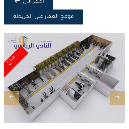
احجز الان
موقع العقار على الخريطة
مباع