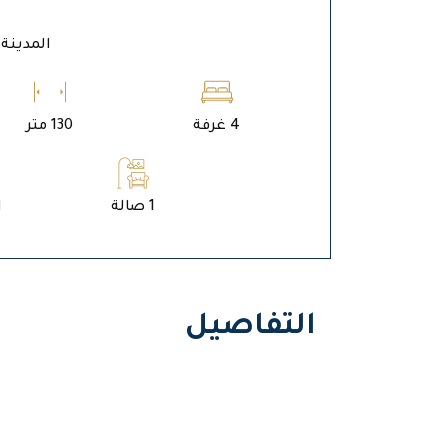
المدينة ا
4 غرفة
130 متر
1 صالة
ا
التفاصيل