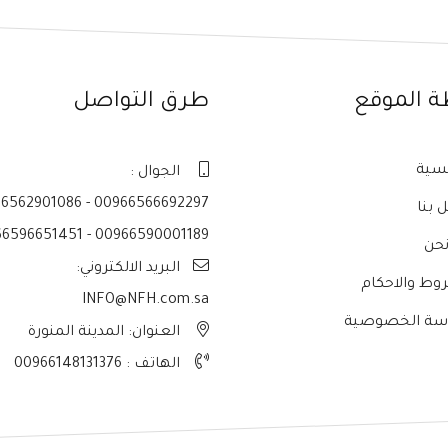
ة الموقع
طرق التواصل
يسية
الجوال :
6562901086 - 00966566692297
 بنا
6596651451 - 00966590001189
حن
البريد الالكتروني:
وط والاحكام
INFO@NFH.com.sa
سة الخصوصية
العنوان: المدينة المنورة
الهاتف :
00966148131376