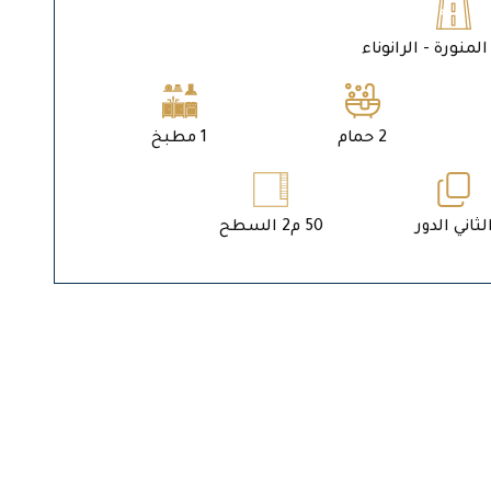
لمنورة - الرانوناء
2 حمام
1 مطبخ
لثاني الدور
50 م2 السطح