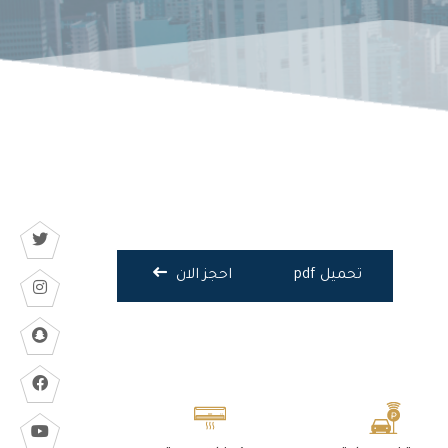
تحميل pdf
احجز الان