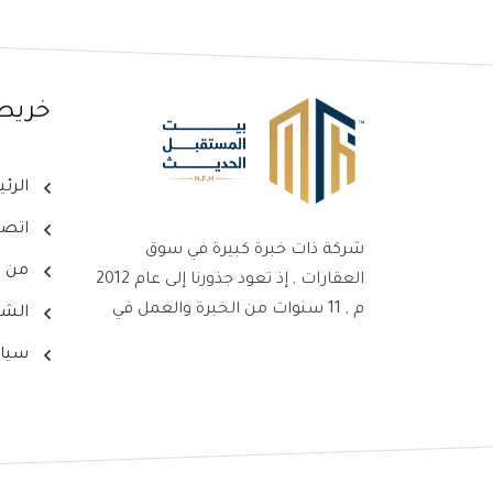
خريط
الرئ
اتصل
شركة ذات خبرة كبيرة في سوق
من ن
العقارات , إذ تعود جذورنا إلى عام 2012
م , 11 سنوات من الخبرة والعمل في
الشر
سوق العقارات ، جعلت من شركتنا
سيا
علامةً بارزةً