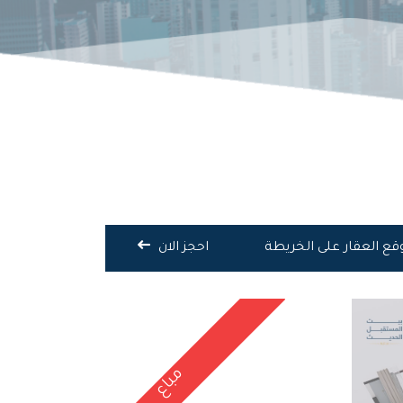
قع العقار على الخريطة
احجز الان
مباع