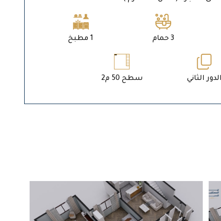
3 حمام
1 مطبخ
لدور الثاني
سطح 50 م2