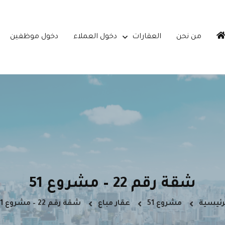
من نحن
العقارات
دخول العملاء
دخول موظفين
شقة رقم 22 – مشروع 51
رئيسية
مشروع 51
عقار مباع
شقة رقم 22 – مشروع 51