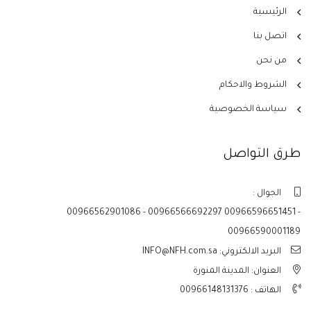
الرئيسية
اتصل بنا
من نحن
الشروط والاحكام
سياسة الخصوصية
طرق التواصل
الجوال :
00966562901086 - 00966566692297 00966596651451 -
00966590001189
البريد الالكتروني: INFO@NFH.com.sa
العنوان: المدينة المنورة
الهاتف :
00966148131376