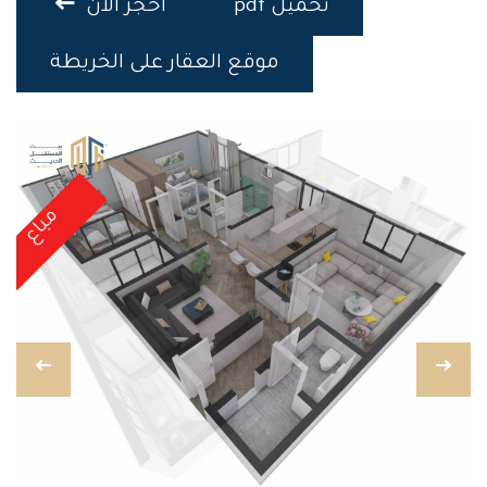
تحميل pdf
احجز الان
موقع العقار على الخريطة
مباع