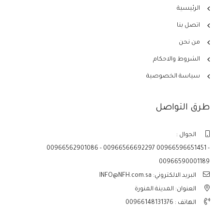
الرئيسية
اتصل بنا
من نحن
الشروط والاحكام
سياسة الخصوصية
طرق التواصل
الجوال :
00966562901086 - 00966566692297 00966596651451 -
00966590001189
البريد الالكتروني: INFO@NFH.com.sa
العنوان: المدينة المنورة
الهاتف :
00966148131376