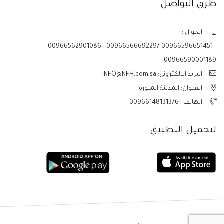
طرق التواصل
الجوال :
00966562901086 - 00966566692297 00966596651451 -
00966590001189
البريد الالكتروني: INFO@NFH.com.sa
العنوان: المدينة المنورة
الهاتف :
00966148131376
لتحميل التطبيق