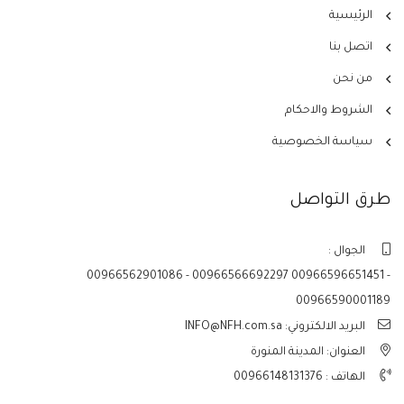
الرئيسية
اتصل بنا
من نحن
الشروط والاحكام
سياسة الخصوصية
طرق التواصل
الجوال :
00966562901086 - 00966566692297 00966596651451 -
00966590001189
البريد الالكتروني: INFO@NFH.com.sa
العنوان: المدينة المنورة
الهاتف :
00966148131376