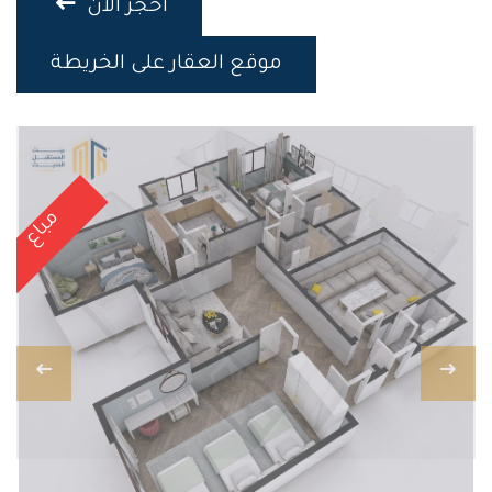
احجز الان
موقع العقار على الخريطة
مباع