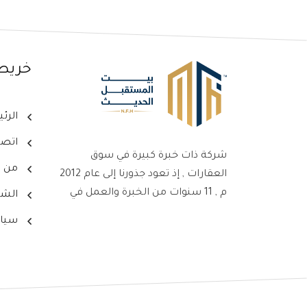
خريط
الرئ
اتصل
شركة ذات خبرة كبيرة في سوق
من ن
العقارات , إذ تعود جذورنا إلى عام 2012
م , 11 سنوات من الخبرة والعمل في
الشر
سوق العقارات ، جعلت من شركتنا
سيا
علامةً بارزةً