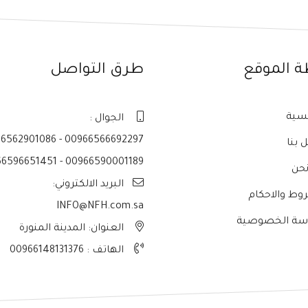
ة الموقع
طرق التواصل
يسية
الجوال :
6562901086 - 00966566692297
 بنا
6596651451 - 00966590001189
حن
البريد الالكتروني:
وط والاحكام
INFO@NFH.com.sa
سة الخصوصية
العنوان: المدينة المنورة
الهاتف :
00966148131376