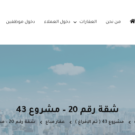
من نحن
العقارات
دخول العملاء
دخول موظفين
شقة رقم 20 – مشروع 43
مشروع 43 ( تم الإفراغ )
عقار مباع
شقة رقم 20 – مشروع 43