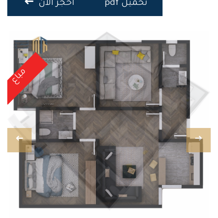
تحميل pdf
احجز الان
مباع