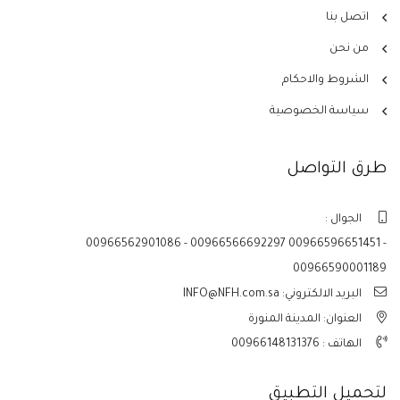
اتصل بنا
من نحن
الشروط والاحكام
سياسة الخصوصية
طرق التواصل
الجوال :
00966562901086 - 00966566692297 00966596651451 -
00966590001189
البريد الالكتروني: INFO@NFH.com.sa
العنوان: المدينة المنورة
الهاتف :
00966148131376
لتحميل التطبيق