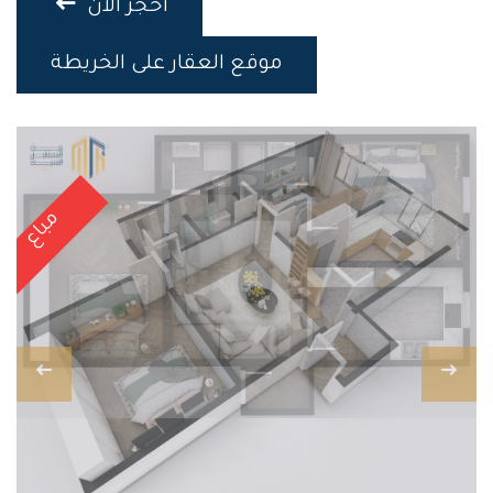
احجز الان
موقع العقار على الخريطة
مباع