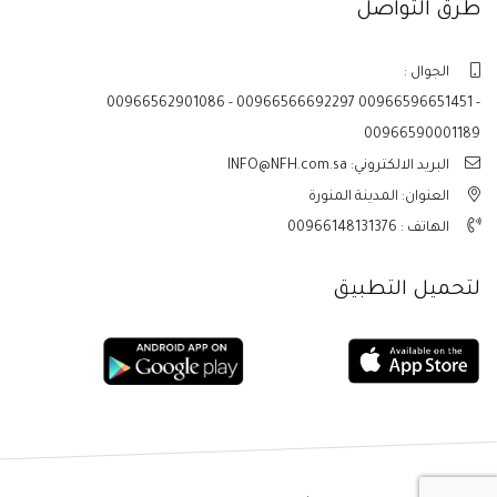
طرق التواصل
الجوال :
00966562901086 - 00966566692297 00966596651451 -
00966590001189
البريد الالكتروني: INFO@NFH.com.sa
العنوان: المدينة المنورة
الهاتف :
00966148131376
لتحميل التطبيق