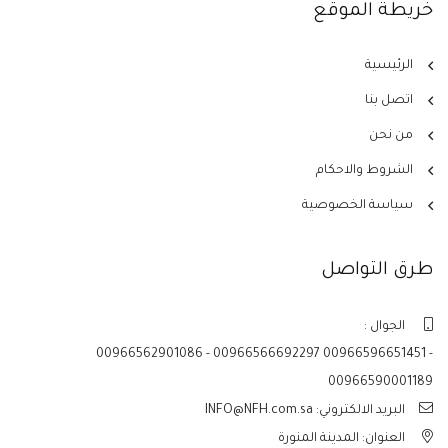
خريطة الموقع
الرئيسية
اتصل بنا
من نحن
الشروط والاحكام
سياسة الخصوصية
طرق التواصل
الجوال :
00966562901086 - 00966566692297 00966596651451 -
00966590001189
البريد الالكتروني: INFO@NFH.com.sa
العنوان: المدينة المنورة