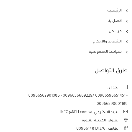
الرئيسية
اتصل بنا
من نحن
الشروط والاحكام
سياسة الخصوصية
طرق التواصل
الجوال :
00966562901086 - 00966566692297 00966596651451 -
00966590001189
البريد الالكتروني: INFO@NFH.com.sa
العنوان: المدينة المنورة
الهاتف :
00966148131376