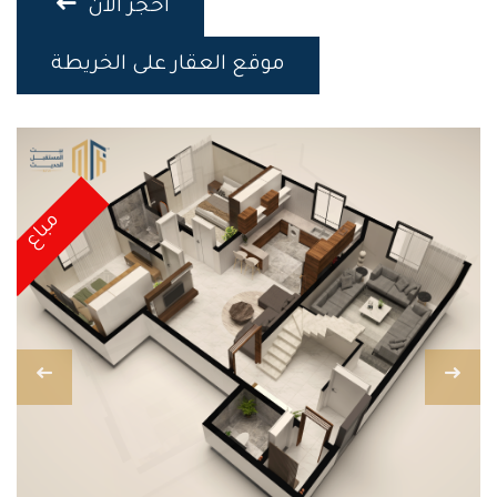
احجز الان
موقع العقار على الخريطة
مباع