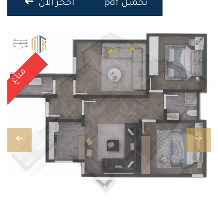
تحميل pdf
احجز الان
مباع