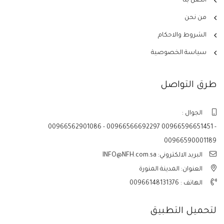
اتصل بنا
من نحن
الشروط والاحكام
سياسة الخصوصية
طرق التواصل
الجوال :
00966562901086 - 00966566692297 00966596651451 -
00966590001189
البريد الالكتروني: INFO@NFH.com.sa
العنوان: المدينة المنورة
الهاتف :
00966148131376
لتحميل التطبيق