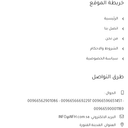
خريطة الموقع
الرئيسية
اتصل بنا
من نحن
الشروط والاحكام
سياسة الخصوصية
طرق التواصل
الجوال :
00966562901086 - 00966566692297 00966596651451 -
00966590001189
البريد الالكتروني: INFO@NFH.com.sa
العنوان: المدينة المنورة