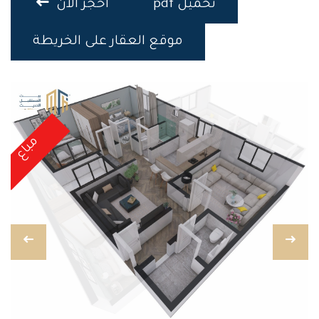
تحميل pdf
احجز الان
موقع العقار على الخريطة
مباع