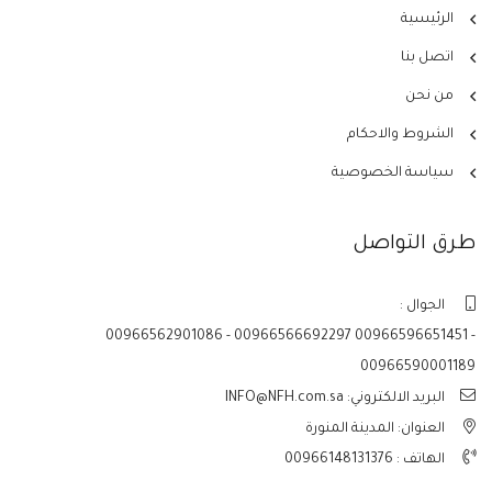
الرئيسية
اتصل بنا
من نحن
الشروط والاحكام
سياسة الخصوصية
طرق التواصل
الجوال :
00966562901086 - 00966566692297 00966596651451 -
00966590001189
البريد الالكتروني: INFO@NFH.com.sa
العنوان: المدينة المنورة
الهاتف :
00966148131376