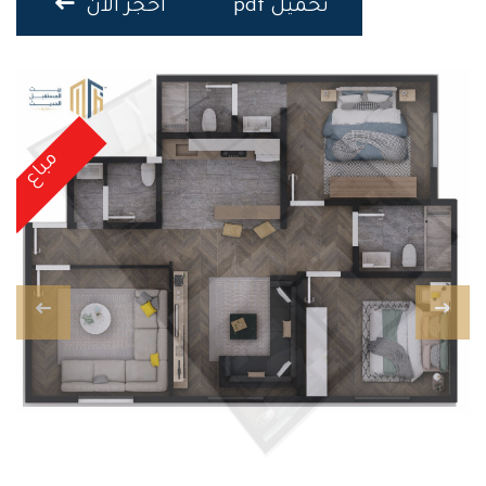
تحميل pdf
احجز الان
مباع