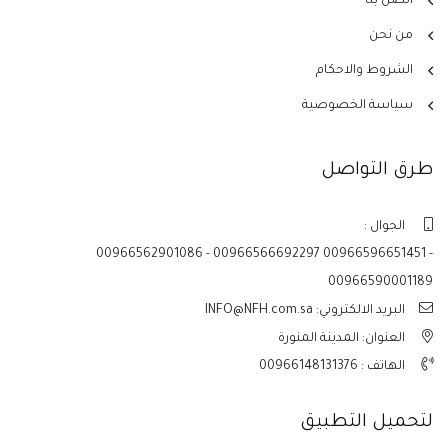
اتصل بنا
من نحن
الشروط والاحكام
سياسة الخصوصية
طرق التواصل
الجوال :
00966562901086 - 00966566692297 00966596651451 -
00966590001189
البريد الالكتروني: INFO@NFH.com.sa
العنوان: المدينة المنورة
الهاتف :
00966148131376
لتحميل التطبيق