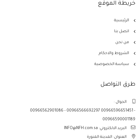
خريطة الموقع
الرئيسية
اتصل بنا
من نحن
الشروط والاحكام
سياسة الخصوصية
طرق التواصل
الجوال :
00966562901086 - 00966566692297 00966596651451 -
00966590001189
البريد الالكتروني: INFO@NFH.com.sa
العنوان: المدينة المنورة