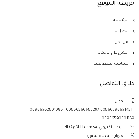
خريطة الموقع
الرئيسية
اتصل بنا
من نحن
الشروط والاحكام
سياسة الخصوصية
طرق التواصل
الجوال :
00966562901086 - 00966566692297 00966596651451 -
00966590001189
البريد الالكتروني: INFO@NFH.com.sa
العنوان: المدينة المنورة