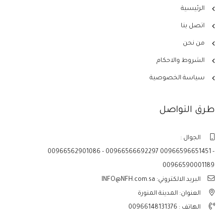
الرئيسية
اتصل بنا
من نحن
الشروط والاحكام
سياسة الخصوصية
طرق التواصل
الجوال :
00966562901086 - 00966566692297 00966596651451 -
00966590001189
البريد الالكتروني: INFO@NFH.com.sa
العنوان: المدينة المنورة
الهاتف :
00966148131376