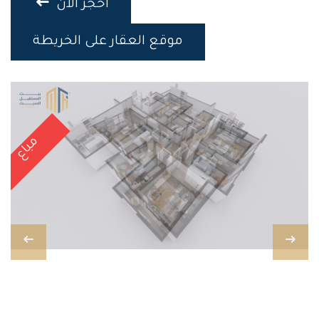
احجز الان
موقع العقار على الخريطة
مباع