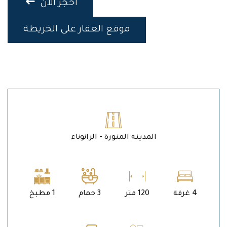
احجز الان
موقع العقار على الخريطة
المدينة المنورة - الرانوناء
4 غرفة
120 متر
3 حمام
1 مطبخ