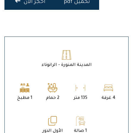
تحميل pdf
احجز الان
المدينة المنورة - الرانوناء
4 غرفة
135 متر
2 حمام
1 مطبخ
1 صالة
الأول الدور