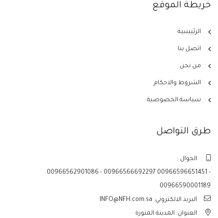
خريطة الموقع
الرئيسية
اتصل بنا
من نحن
الشروط والاحكام
سياسة الخصوصية
طرق التواصل
الجوال :
00966562901086 - 00966566692297 00966596651451 -
00966590001189
البريد الالكتروني: INFO@NFH.com.sa
العنوان: المدينة المنورة