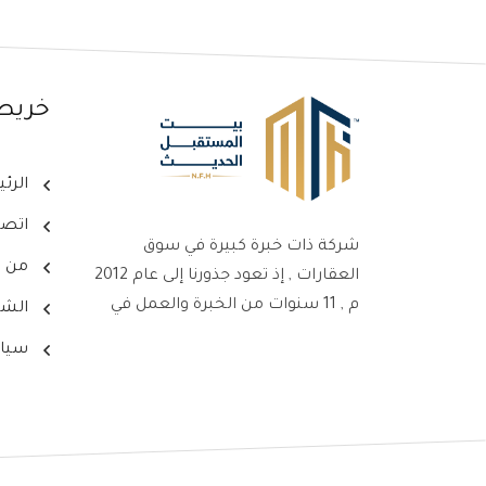
خريط
الرئ
اتصل
شركة ذات خبرة كبيرة في سوق
من ن
العقارات , إذ تعود جذورنا إلى عام 2012
م , 11 سنوات من الخبرة والعمل في
الشر
سوق العقارات ، جعلت من شركتنا
سيا
علامةً بارزةً