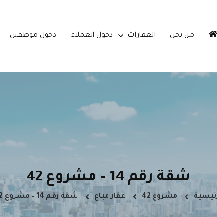
من نحن
العقارات
دخول العملاء
دخول موظفين
شقة رقم 14 – مشروع 42
رئيسية
مشروع 42
عقار مباع
شقة رقم 14 – مشروع 42