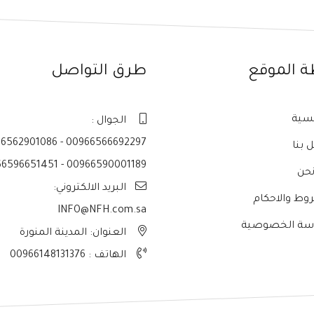
ة الموقع
طرق التواصل
يسية
الجوال :
6562901086 - 00966566692297
 بنا
6596651451 - 00966590001189
حن
البريد الالكتروني:
وط والاحكام
INFO@NFH.com.sa
سة الخصوصية
العنوان: المدينة المنورة
الهاتف :
00966148131376