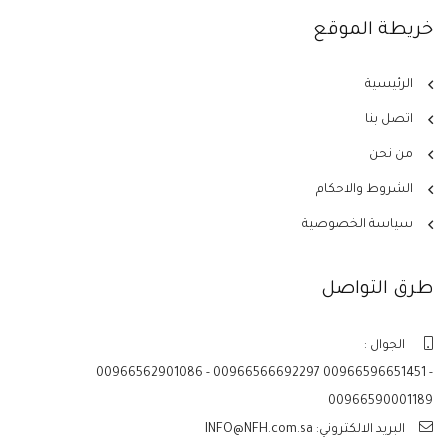
خريطة الموقع
الرئيسية
اتصل بنا
من نحن
الشروط والاحكام
سياسة الخصوصية
طرق التواصل
الجوال :
00966562901086 - 00966566692297 00966596651451 -
00966590001189
البريد الالكتروني: INFO@NFH.com.sa